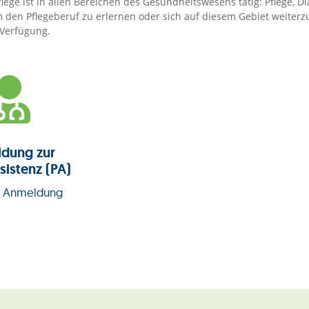
ge ist in allen Bereichen des Gesundheitswesens tätig: Pflege, Di
den Pflegeberuf zu erlernen oder sich auf diesem Gebiet weiterz
Verfügung.

ldung zur
sistenz (PA)
 & Anmeldung