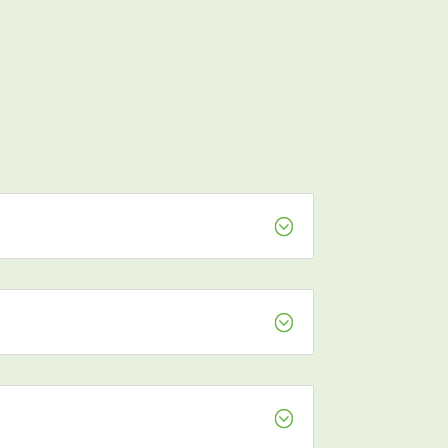
;
;
;