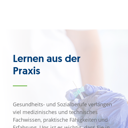
Nostrifikation
→ Anerkennung im Ausland erworbener
Pflegeausbildungen
Lernen aus der
mehr darüber
Praxis
Gesundheits- und Sozialberufe verlangen
viel medizinisches und technisches
Fachwissen, praktische Fähigkeiten und
Erfahrung. Uns ist es wichtig, dass Sie in