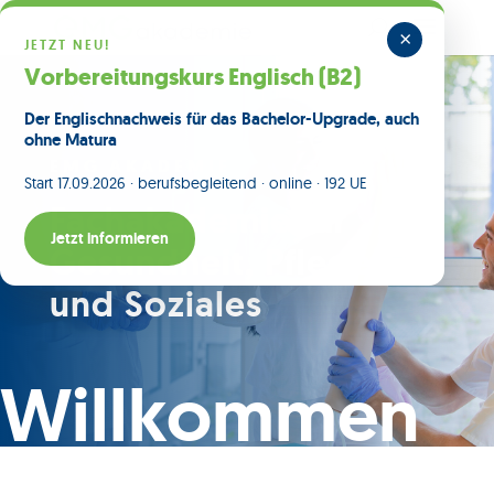
×
JETZT NEU!
Vorbereitungskurs Englisch (B2)
Der Englischnachweis für das Bachelor-Upgrade, auch
ohne Matura
EMG AKADEMIE
Start 17.09.2026 · berufsbegleitend · online · 192 UE
Fachakademie für
Jetzt informieren
Gesundheit, Pflege
und Soziales
Willkommen