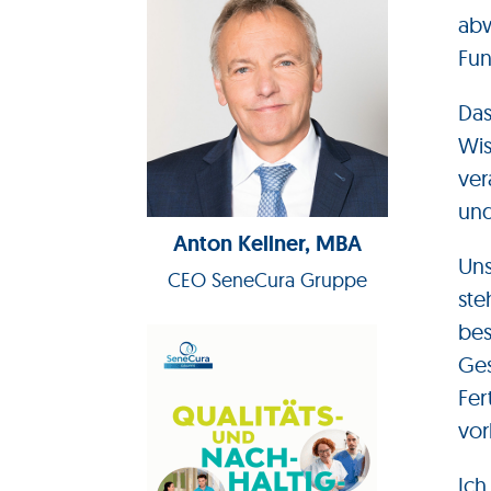
abw
Fun
Das
Wis
ver
und
Anton Kellner, MBA
Uns
CEO SeneCura Gruppe
ste
bes
Ges
Fer
vor
Ich