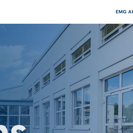
EMG A
ns