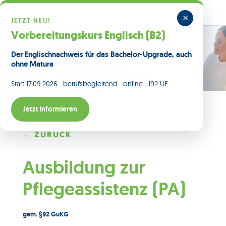
×
JETZT NEU!
Vorbereitungskurs Englisch (B2)
Der Englischnachweis für das Bachelor-Upgrade, auch
GuK
ohne Matura
Start 17.09.2026 · berufsbegleitend · online · 192 UE
Jetzt informieren
← ZURÜCK
Ausbildung zur
Pflegeassistenz (PA)
gem. §92 GuKG